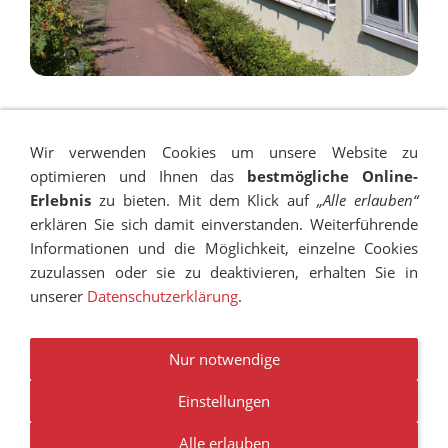
Wir verwenden Cookies um unsere Website zu
optimieren und Ihnen das
bestmögliche Online-
Erlebnis
zu bieten. Mit dem Klick auf
„Alle erlauben“
erklären Sie sich damit einverstanden. Weiterführende
Informationen und die Möglichkeit, einzelne Cookies
zuzulassen oder sie zu deaktivieren, erhalten Sie in
unserer
Datenschutzerklärung
.
IMPRESSUM
SITEMAP
DATENSCHUTZ
SUCHEN
COOKIES
TRANSPARENZ
BESCHWERDEMANAGEMENT
VANDALISMUS
NEWSLETTER
STELLENANGEBOTE
Nur notwendige
Einstellungen
© RUDOLF-HILDEBRAND-SCHULE MARKKLEEBERG 2001 -
2026
Alle erlauben