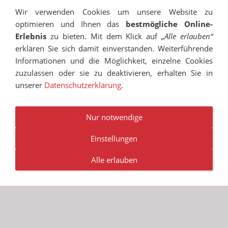
Wir verwenden Cookies um unsere Website zu
optimieren und Ihnen das
bestmögliche Online-
Erlebnis
zu bieten. Mit dem Klick auf
„Alle erlauben“
erklären Sie sich damit einverstanden. Weiterführende
Informationen und die Möglichkeit, einzelne Cookies
zuzulassen oder sie zu deaktivieren, erhalten Sie in
unserer
Datenschutzerklärung
.
IMPRESSUM
SITEMAP
DATENSCHUTZ
SUCHEN
COOKIES
TRANSPARENZ
BESCHWERDEMANAGEMENT
VANDALISMUS
NEWSLETTER
STELLENANGEBOTE
Nur notwendige
Einstellungen
© RUDOLF-HILDEBRAND-SCHULE MARKKLEEBERG 2001 -
2026
Alle erlauben